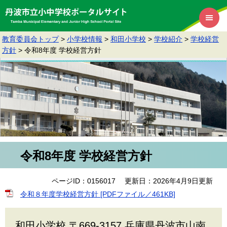
教育委員会トップ
>
小学校情報
>
和田小学校
>
学校紹介
>
学校経営
方針
>
令和8年度 学校経営方針
令和8年度 学校経営方針
ページID：0156017
更新日：2026年4月9日更新
令和８年度学校経営方針 [PDFファイル／461KB]
和田小学校 〒669-3157 兵庫県丹波市山南