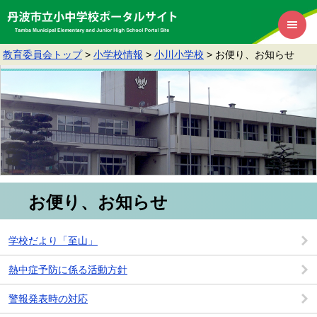
教育委員会トップ
>
小学校情報
>
小川小学校
>
お便り、お知らせ
お便り、お知らせ
学校だより「至山」
熱中症予防に係る活動方針
警報発表時の対応