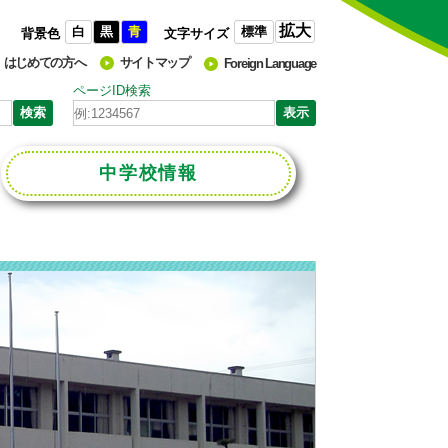
拡大
白
黒
青
標準
背景色
文字サイズ
はじめての方へ
サイトマップ
Foreign Language
ページID検索
中学校
情報