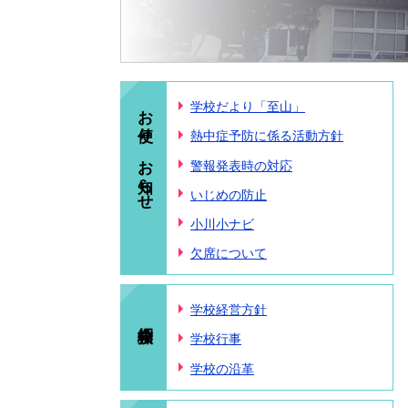
お便り、お知らせ
学校だより「至山」
熱中症予防に係る活動方針
警報発表時の対応
いじめの防止
小川小ナビ
欠席について
学校経営方針
学校行事
学校の沿革