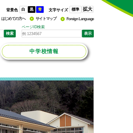
拡大
白
黒
青
標準
背景色
文字サイズ
はじめての方へ
サイトマップ
Foreign Language
ページID検索
中学校
情報