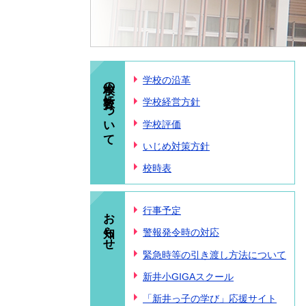
本校の教育について
学校の沿革
学校経営方針
学校評価
いじめ対策方針
校時表
お知らせ
行事予定
警報発令時の対応
緊急時等の引き渡し方法について
新井小GIGAスクール
「新井っ子の学び」応援サイト