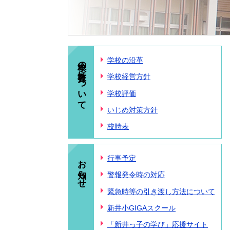
本校の教育について
学校の沿革
学校経営方針
学校評価
いじめ対策方針
校時表
お知らせ
行事予定
警報発令時の対応
緊急時等の引き渡し方法について
新井小GIGAスクール
「新井っ子の学び」応援サイト