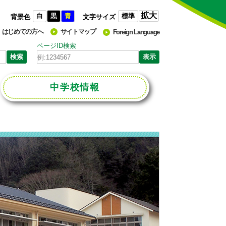
拡大
白
黒
青
標準
背景色
文字サイズ
はじめての方へ
サイトマップ
Foreign Language
ページID検索
中学校
情報