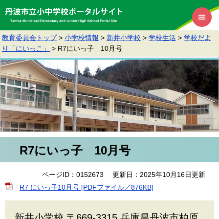
教育委員会トップ
>
小学校情報
>
新井小学校
>
学校生活
>
学校だよ
り「にいっこ」
>
R7にいっ子 10月号
R7にいっ子 10月号
ページID：0152673
更新日：2025年10月16日更新
R7 にいっ子10月号 [PDFファイル／876KB]
新井小学校 〒669-3315 兵庫県丹波市柏原