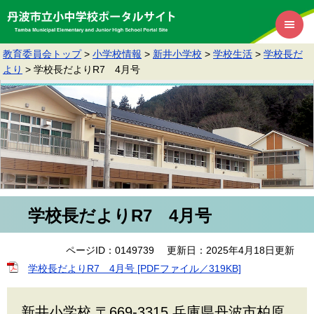
教育委員会トップ
>
小学校情報
>
新井小学校
>
学校生活
>
学校長だ
より
>
学校長だよりR7 4月号
学校長だよりR7 4月号
ページID：0149739
更新日：2025年4月18日更新
学校長だよりR7 4月号 [PDFファイル／319KB]
新井小学校 〒669-3315 兵庫県丹波市柏原