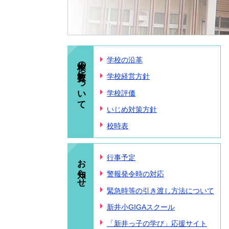
本校の教育について
学校の沿革
学校経営方針
学校評価
いじめ対策方針
校時表
お知らせ
行事予定
警報発令時の対応
緊急時等の引き渡し方法について
新井小GIGAスクール
「新井っ子の学び」応援サイト