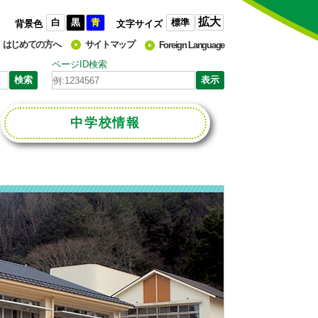
拡大
白
黒
青
標準
背景色
文字サイズ
はじめての方へ
サイトマップ
Foreign Language
ページID検索
中学校
情報