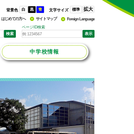
拡大
白
黒
青
標準
背景色
文字サイズ
はじめての方へ
サイトマップ
Foreign Language
ページID検索
中学校
情報