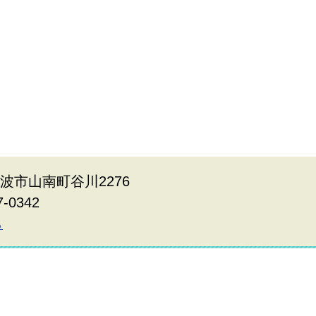
丹波市山南町谷川2276
7-0342
ら