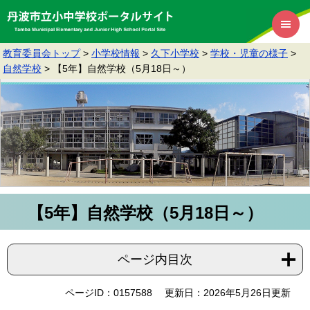
教育委員会トップ
>
小学校情報
>
久下小学校
>
学校・児童の様子
>
自然学校
>
【5年】自然学校（5月18日～）
【5年】自然学校（5月18日～）
ページ内目次
ページID：0157588
更新日：2026年5月26日更新