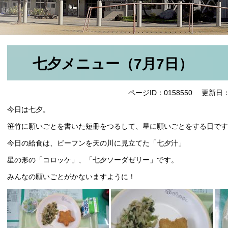
七夕メニュー（7月7日）
ページID：0158550
更新日：
今日は七夕。
笹竹に願いごとを書いた短冊をつるして、星に願いごとをする日です
今日の給食は、ビーフンを天の川に見立てた「七夕汁」
星の形の「コロッケ」、「七夕ソーダゼリー」です。
みんなの願いごとがかないますように！