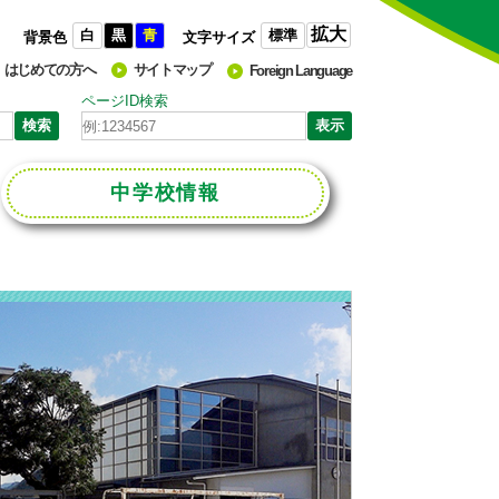
拡大
白
黒
青
標準
背景色
文字サイズ
はじめての方へ
サイトマップ
Foreign Language
ページID検索
中学校
情報