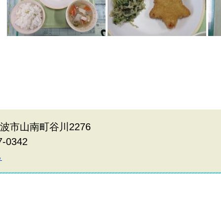
丹波市山南町谷川2276
7-0342
ら