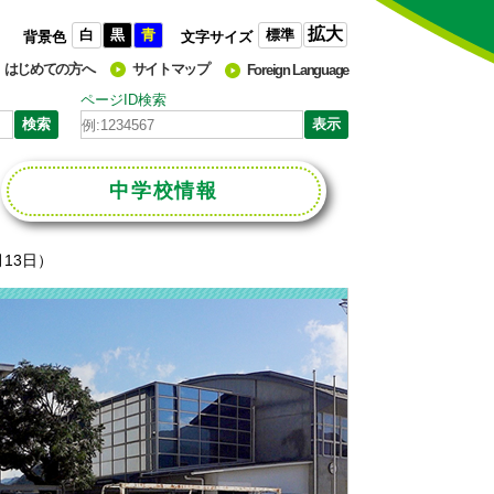
拡大
白
黒
青
標準
背景色
文字サイズ
はじめての方へ
サイトマップ
Foreign Language
ページID検索
中学校
情報
13日）