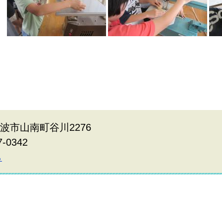
丹波市山南町谷川2276
7-0342
ら