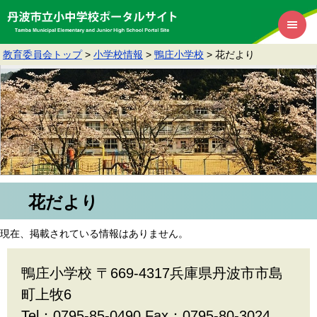
教育委員会トップ
>
小学校情報
>
鴨庄小学校
>
花だより
花だより
現在、掲載されている情報はありません。
鴨庄小学校 〒669-4317兵庫県丹波市市島
町上牧6
Tel：0795-85-0490 Fax：0795-80-3024