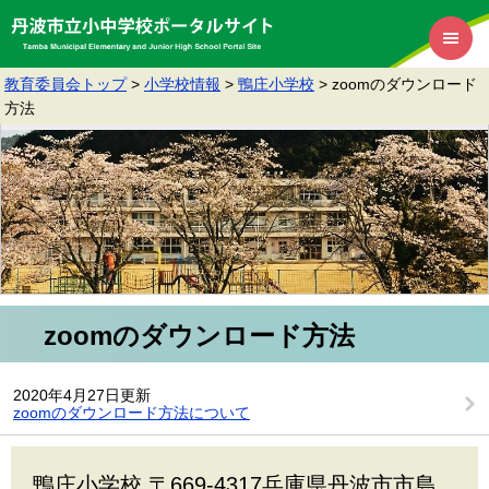
教育委員会トップ
>
小学校情報
>
鴨庄小学校
>
zoomのダウンロード
方法
zoomのダウンロード方法
2020年4月27日更新
zoomのダウンロード方法について
鴨庄小学校 〒669-4317兵庫県丹波市市島