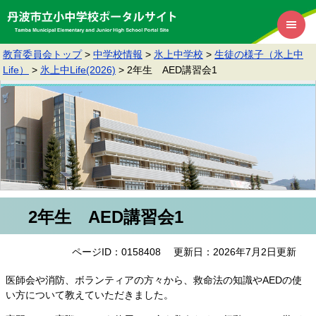
教育委員会トップ
>
中学校情報
>
氷上中学校
>
生徒の様子（氷上中
Life）
>
氷上中Life(2026)
>
2年生 AED講習会1
2年生 AED講習会1
ページID：0158408
更新日：2026年7月2日更新
医師会や消防、ボランティアの方々から、救命法の知識やAEDの使
い方について教えていただきました。