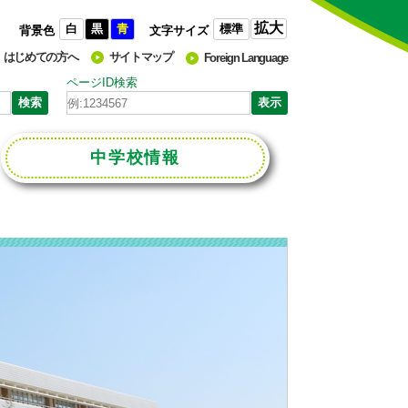
拡大
白
黒
青
標準
背景色
文字サイズ
はじめての方へ
サイトマップ
Foreign Language
ページID検索
中学校
情報