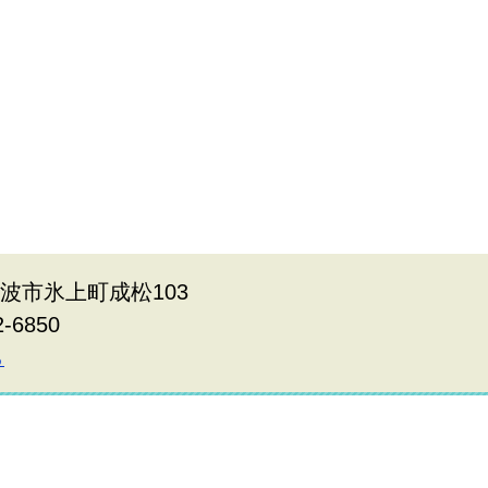
県丹波市氷上町成松103
2-6850
ら