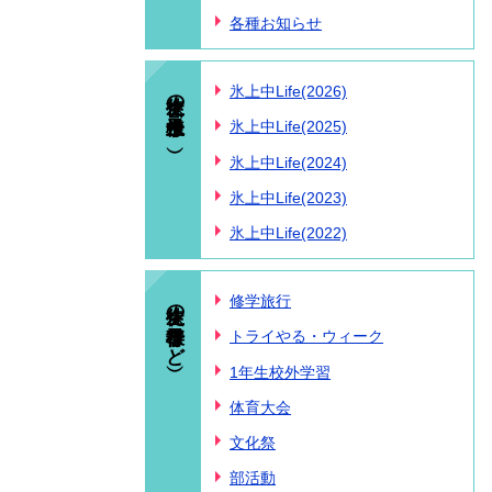
各種お知らせ
生徒の様子（氷上中Life）
氷上中Life(2026)
氷上中Life(2025)
氷上中Life(2024)
氷上中Life(2023)
氷上中Life(2022)
生徒の様子（行事など）
修学旅行
トライやる・ウィーク
1年生校外学習
体育大会
文化祭
部活動