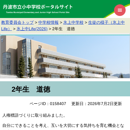
教育委員会トップ
>
中学校情報
>
氷上中学校
>
生徒の様子（氷上中
Life）
>
氷上中Life(2026)
>
2年生 道徳
2年生 道徳
ページID：0158407
更新日：2026年7月2日更新
人権標語づくりに取り組みました。
自分にできることを考え、互いを大切にする気持ちを育む機会とな