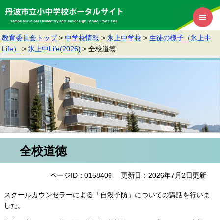
教育委員会トップ
>
中学校情報
>
氷上中学校
>
生徒の様子（氷上中
Life）
>
氷上中Life(2026)
>
全校道徳
全校道徳
ページID：0158406
更新日：2026年7月2日更新
スクールカウンセラーによる「自殺予防」についての講話を行いま
した。