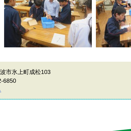
県丹波市氷上町成松103
2-6850
ら