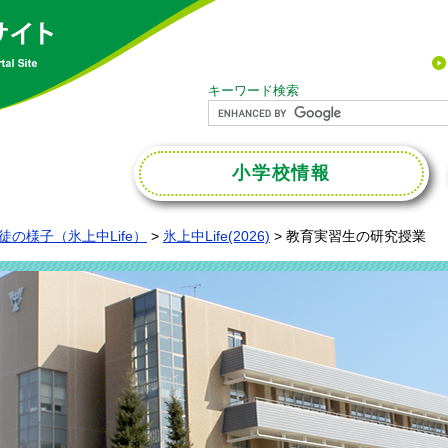
キーワード検索
小学校
情報
徒の様子（氷上中Life）
>
氷上中Life(2026)
>
教育実習生の研究授業