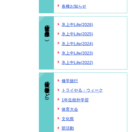
各種お知らせ
生徒の様子（氷上中Life）
氷上中Life(2026)
氷上中Life(2025)
氷上中Life(2024)
氷上中Life(2023)
氷上中Life(2022)
生徒の様子（行事など）
修学旅行
トライやる・ウィーク
1年生校外学習
体育大会
文化祭
部活動