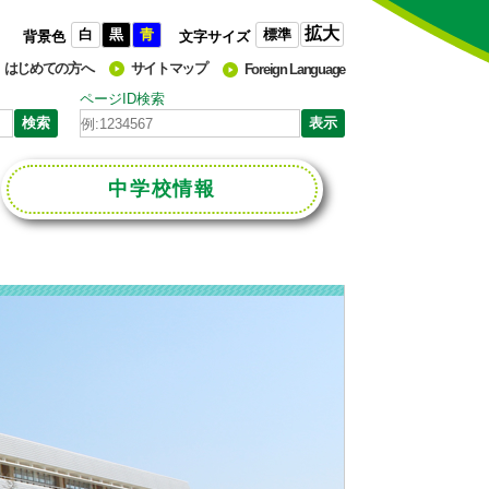
拡大
白
黒
青
標準
背景色
文字サイズ
はじめての方へ
サイトマップ
Foreign Language
ページID検索
中学校
情報