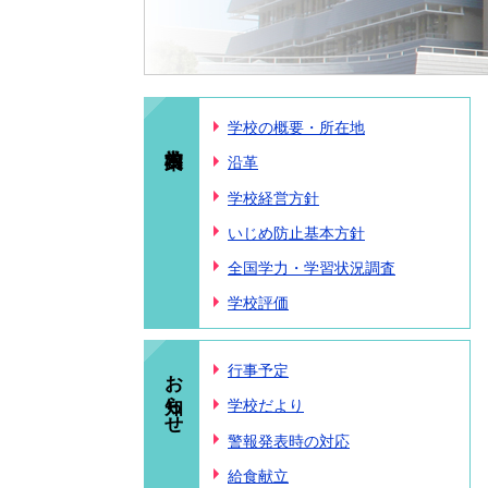
学校の概要・所在地
沿革
学校経営方針
いじめ防止基本方針
全国学力・学習状況調査
学校評価
お知らせ
行事予定
学校だより
警報発表時の対応
給食献立