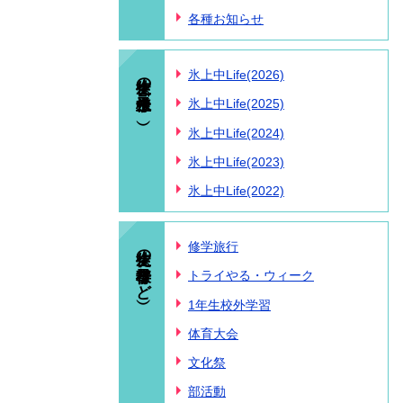
各種お知らせ
生徒の様子（氷上中Life）
氷上中Life(2026)
氷上中Life(2025)
氷上中Life(2024)
氷上中Life(2023)
氷上中Life(2022)
生徒の様子（行事など）
修学旅行
トライやる・ウィーク
1年生校外学習
体育大会
文化祭
部活動