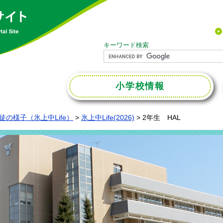
キーワード検索
小学校
情報
徒の様子（氷上中Life）
>
氷上中Life(2026)
>
2年生 HAL