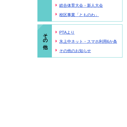
総合体育大会・新人大会
校区事業「とものわ」
その他
PTAより
氷上中ネット・スマホ利用6か条
その他のお知らせ