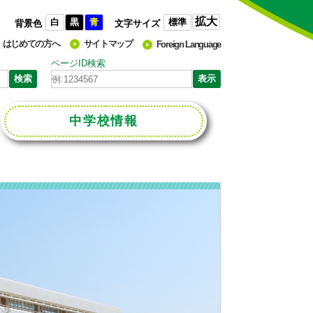
拡大
白
黒
青
標準
背景色
文字サイズ
はじめての方へ
サイトマップ
Foreign Language
ページID検索
中学校
情報