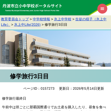
教育委員会トップ
>
中学校情報
>
氷上中学校
>
生徒の様子（氷上中
Life）
>
氷上中Life(2026)
>
修学旅行3日目
修学旅行3日目
ページID：0157273
更新日：2026年5月14日更新
修学旅行最終日
午前中は班ごとに那覇国際通りでお土産を購入したり、昼食を食べ