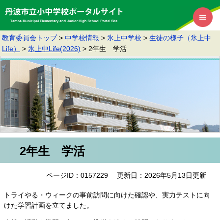
教育委員会トップ
>
中学校情報
>
氷上中学校
>
生徒の様子（氷上中
Life）
>
氷上中Life(2026)
>
2年生 学活
2年生 学活
ページID：0157229
更新日：2026年5月13日更新
トライやる・ウィークの事前訪問に向けた確認や、実力テストに向
けた学習計画を立てました。