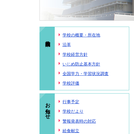
学校の概要・所在地
沿革
学校経営方針
いじめ防止基本方針
全国学力・学習状況調査
学校評価
お知らせ
行事予定
学校だより
警報発表時の対応
給食献立