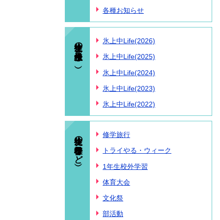
各種お知らせ
生徒の様子（氷上中Life）
氷上中Life(2026)
氷上中Life(2025)
氷上中Life(2024)
氷上中Life(2023)
氷上中Life(2022)
生徒の様子（行事など）
修学旅行
トライやる・ウィーク
1年生校外学習
体育大会
文化祭
部活動