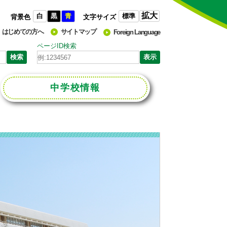
拡大
白
黒
青
標準
背景色
文字サイズ
はじめての方へ
サイトマップ
Foreign Language
ページID検索
中学校
情報