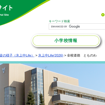
キーワード検索
小学校
情報
徒の様子（氷上中Life）
>
氷上中Life(2026)
>
全校道徳 とものわ