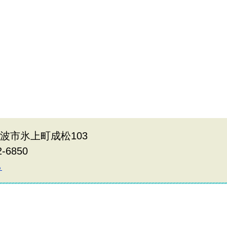
県丹波市氷上町成松103
2-6850
ら