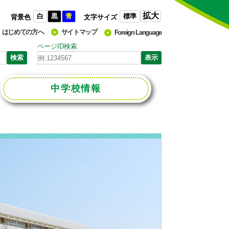
拡大
白
黒
青
標準
背景色
文字サイズ
はじめての方へ
サイトマップ
Foreign Language
ページID検索
中学校
情報