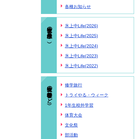
各種お知らせ
生徒の様子（氷上中Life）
氷上中Life(2026)
氷上中Life(2025)
氷上中Life(2024)
氷上中Life(2023)
氷上中Life(2022)
生徒の様子（行事など）
修学旅行
トライやる・ウィーク
1年生校外学習
体育大会
文化祭
部活動