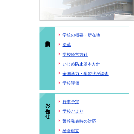
学校の概要・所在地
沿革
学校経営方針
いじめ防止基本方針
全国学力・学習状況調査
学校評価
お知らせ
行事予定
学校だより
警報発表時の対応
給食献立