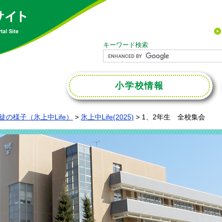
キーワード検索
小学校
情報
徒の様子（氷上中Life）
>
氷上中Life(2025)
>
1、2年生 全校集会