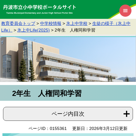
教育委員会トップ
>
中学校情報
>
氷上中学校
>
生徒の様子（氷上中
Life）
>
氷上中Life(2025)
>
2年生 人権同和学習
2年生 人権同和学習
ページ内目次
ページID：0155361
更新日：2026年3月12日更新