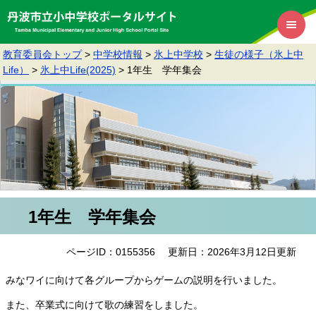
教育委員会トップ
>
中学校情報
>
氷上中学校
>
生徒の様子（氷上中
Life）
>
氷上中Life(2025)
>
1年生 学年集会
1年生 学年集会
ページID：0155356
更新日：2026年3月12日更新
みなワイに向けて各グループからゲームの説明を行いました。
また、卒業式に向けて歌の練習をしました。