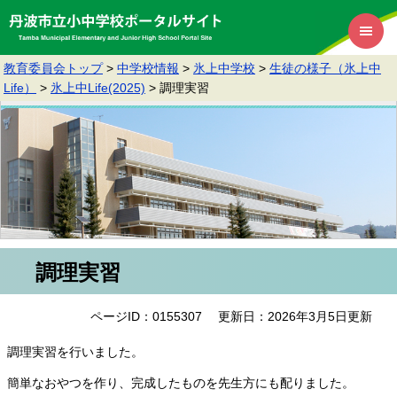
教育委員会トップ
>
中学校情報
>
氷上中学校
>
生徒の様子（氷上中
Life）
>
氷上中Life(2025)
>
調理実習
調理実習
ページID：0155307
更新日：2026年3月5日更新
調理実習を行いました。
簡単なおやつを作り、完成したものを先生方にも配りました。