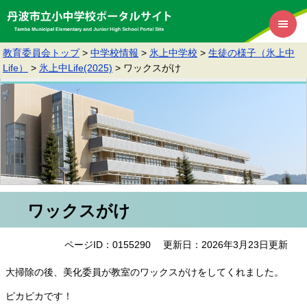
教育委員会トップ
>
中学校情報
>
氷上中学校
>
生徒の様子（氷上中
Life）
>
氷上中Life(2025)
>
ワックスがけ
ワックスがけ
ページID：0155290
更新日：2026年3月23日更新
大掃除の後、美化委員が教室のワックスがけをしてくれました。
ピカピカです！