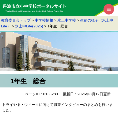
教育委員会トップ
>
中学校情報
>
氷上中学校
>
生徒の様子（氷上中
Life）
>
氷上中Life(2025)
>
1年生 総合
1年生 総合
ページID：0155280
更新日：2026年3月12日更新
トライやる・ウィークに向けて職業インタビューのまとめを行いま
した。