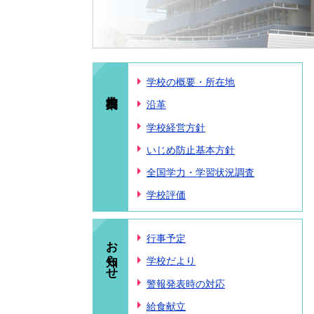
学校の概要・所在地
沿革
学校経営方針
いじめ防止基本方針
全国学力・学習状況調査
学校評価
お知らせ
行事予定
学校だより
警報発表時の対応
給食献立