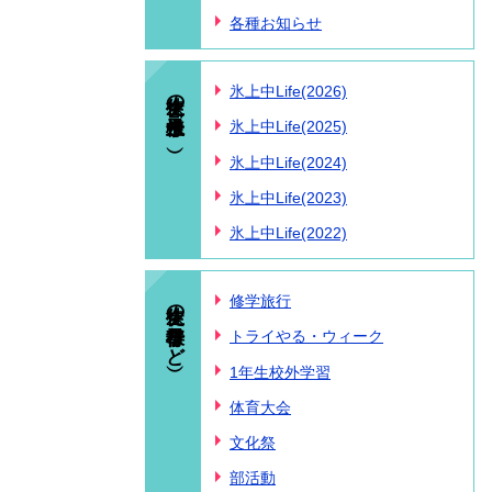
各種お知らせ
生徒の様子（氷上中Life）
氷上中Life(2026)
氷上中Life(2025)
氷上中Life(2024)
氷上中Life(2023)
氷上中Life(2022)
生徒の様子（行事など）
修学旅行
トライやる・ウィーク
1年生校外学習
体育大会
文化祭
部活動