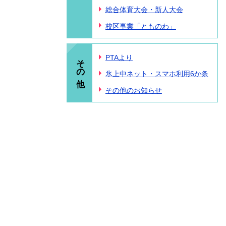
総合体育大会・新人大会
校区事業「とものわ」
その他
PTAより
氷上中ネット・スマホ利用6か条
その他のお知らせ