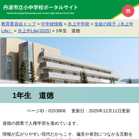
教育委員会トップ
>
中学校情報
>
氷上中学校
>
生徒の様子（氷上中
Life）
>
氷上中Life(2025)
>
1年生 道徳
1年生 道徳
ページID：0153806
更新日：2025年12月11日更新
道徳の授業で人権学習を進めています。
情報が広がりやすい現代だからこそ、偏見や差別につながる言動を