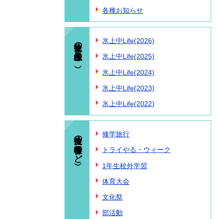
各種お知らせ
生徒の様子（氷上中Life）
氷上中Life(2026)
氷上中Life(2025)
氷上中Life(2024)
氷上中Life(2023)
氷上中Life(2022)
生徒の様子（行事など）
修学旅行
トライやる・ウィーク
1年生校外学習
体育大会
文化祭
部活動