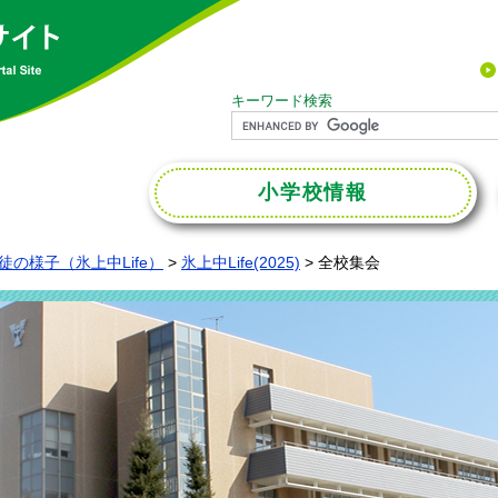
キーワード検索
小学校
情報
徒の様子（氷上中Life）
>
氷上中Life(2025)
>
全校集会