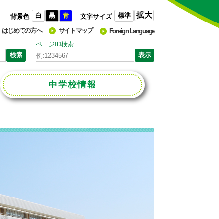
拡大
白
黒
青
標準
背景色
文字サイズ
はじめての方へ
サイトマップ
Foreign Language
ページID検索
中学校
情報