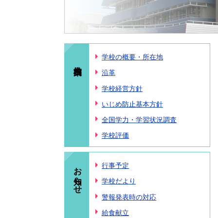
学校の概要・所在地
沿革
学校経営方針
いじめ防止基本方針
全国学力・学習状況調査
学校評価
お知らせ
行事予定
学校だより
警報発表時の対応
給食献立