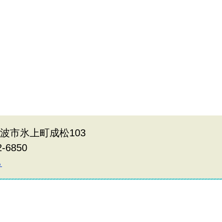
県丹波市氷上町成松103
2-6850
ら