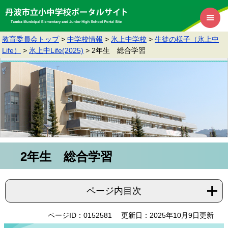
教育委員会トップ
>
中学校情報
>
氷上中学校
>
生徒の様子（氷上中
Life）
>
氷上中Life(2025)
>
2年生 総合学習
2年生 総合学習
ページ内目次
ページID：0152581
更新日：2025年10月9日更新