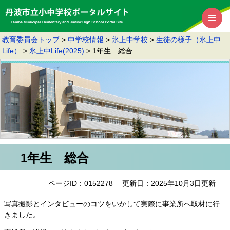
教育委員会トップ
>
中学校情報
>
氷上中学校
>
生徒の様子（氷上中
Life）
>
氷上中Life(2025)
>
1年生 総合
1年生 総合
ページID：0152278
更新日：2025年10月3日更新
写真撮影とインタビューのコツをいかして実際に事業所へ取材に行
きました。