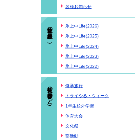
各種お知らせ
生徒の様子（氷上中Life）
氷上中Life(2026)
氷上中Life(2025)
氷上中Life(2024)
氷上中Life(2023)
氷上中Life(2022)
生徒の様子（行事など）
修学旅行
トライやる・ウィーク
1年生校外学習
体育大会
文化祭
部活動