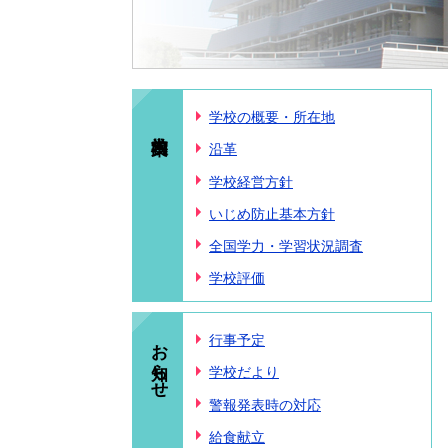
学校の概要・所在地
沿革
学校経営方針
いじめ防止基本方針
全国学力・学習状況調査
学校評価
お知らせ
行事予定
学校だより
警報発表時の対応
給食献立