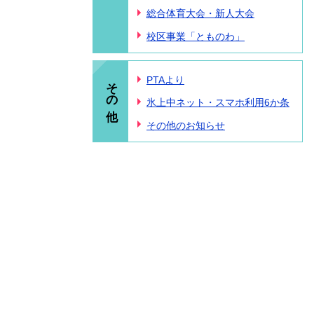
総合体育大会・新人大会
校区事業「とものわ」
その他
PTAより
氷上中ネット・スマホ利用6か条
その他のお知らせ