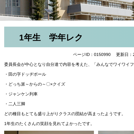
1年生 学年レク
ページID：0150990
更新日：2
委員長会が中心となり自分達で内容を考えた、「みんなでワイワイフ
・田の字ドッヂボール
・どっち派～からの～〇×クイズ
・ジャンケン列車
・二人三脚
どの種目もとても盛り上がりクラスの団結が高まったようです。
1年生のたくさんの笑顔を見れてよかったです。