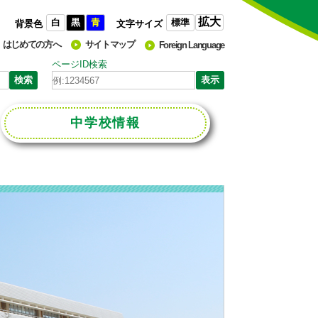
拡大
白
黒
青
標準
背景色
文字サイズ
はじめての方へ
サイトマップ
Foreign Language
ページID検索
中学校
情報