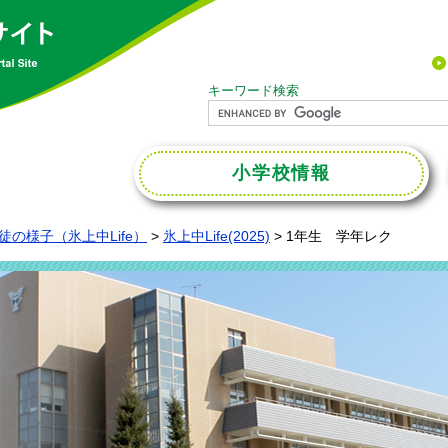
キーワード検索
小学校
情報
徒の様子（氷上中Life）
>
氷上中Life(2025)
>
1年生 学年レク