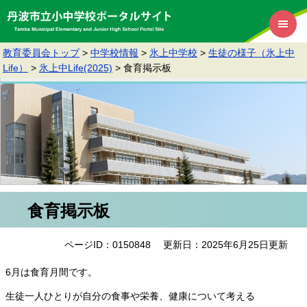
教育委員会トップ
>
中学校情報
>
氷上中学校
>
生徒の様子（氷上中
Life）
>
氷上中Life(2025)
>
食育掲示板
食育掲示板
ページID：0150848
更新日：2025年6月25日更新
6月は食育月間です。
生徒一人ひとりが自分の食事や栄養、健康について考える