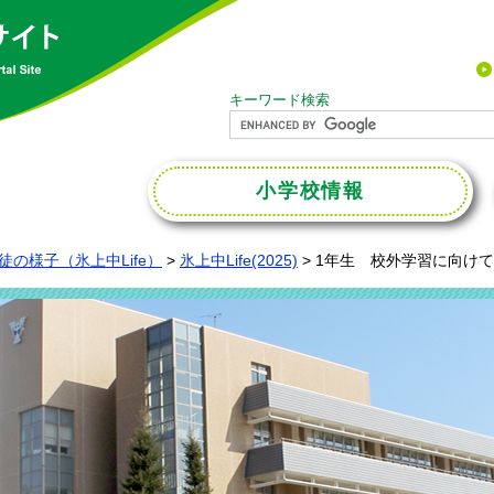
キーワード検索
小学校
情報
徒の様子（氷上中Life）
>
氷上中Life(2025)
>
1年生 校外学習に向け