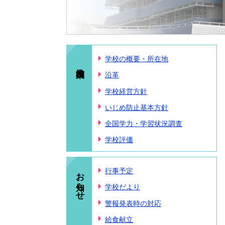
学校の概要・所在地
沿革
学校経営方針
いじめ防止基本方針
全国学力・学習状況調査
学校評価
お知らせ
行事予定
学校だより
警報発表時の対応
給食献立