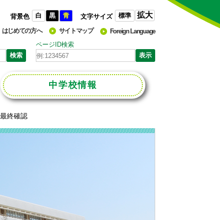
拡大
白
黒
青
標準
背景色
文字サイズ
はじめての方へ
サイトマップ
Foreign Language
ページID検索
中学校
情報
て最終確認