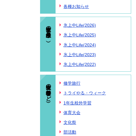
各種お知らせ
生徒の様子（氷上中Life）
氷上中Life(2026)
氷上中Life(2025)
氷上中Life(2024)
氷上中Life(2023)
氷上中Life(2022)
生徒の様子（行事など）
修学旅行
トライやる・ウィーク
1年生校外学習
体育大会
文化祭
部活動