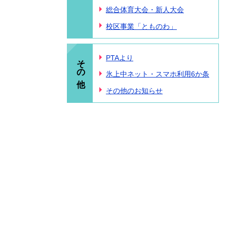
総合体育大会・新人大会
校区事業「とものわ」
その他
PTAより
氷上中ネット・スマホ利用6か条
その他のお知らせ