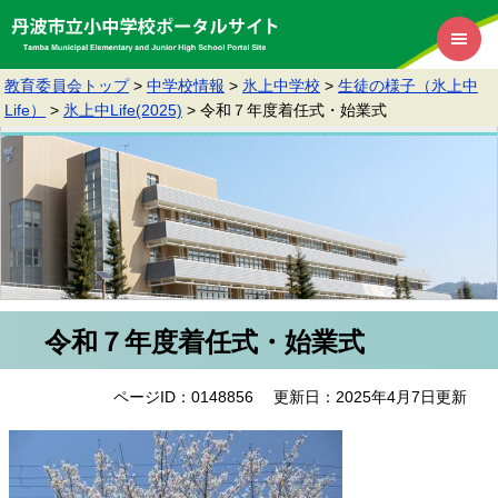
教育委員会トップ
>
中学校情報
>
氷上中学校
>
生徒の様子（氷上中
Life）
>
氷上中Life(2025)
>
令和７年度着任式・始業式
令和７年度着任式・始業式
ページID：0148856
更新日：2025年4月7日更新