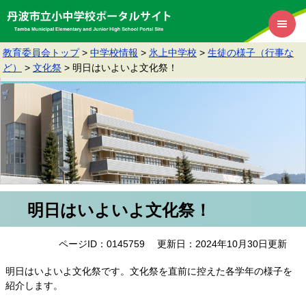
教育委員会トップ
>
中学校情報
>
氷上中学校
>
生徒の様子（行事な
ど）
>
文化祭
>
明日はいよいよ文化祭！
明日はいよいよ文化祭！
ページID：0145759
更新日：2024年10月30日更新
明日はいよいよ文化祭です。文化祭を直前に控えた各学年の様子を
紹介します。