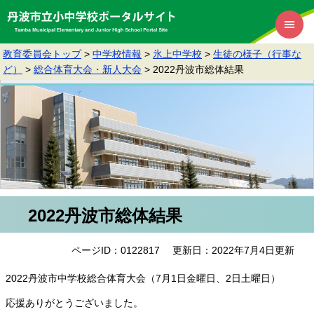
教育委員会トップ
>
中学校情報
>
氷上中学校
>
生徒の様子（行事な
ど）
>
総合体育大会・新人大会
>
2022丹波市総体結果
2022丹波市総体結果
ページID：0122817
更新日：2022年7月4日更新
2022丹波市中学校総合体育大会（7月1日金曜日、2日土曜日）
応援ありがとうございました。