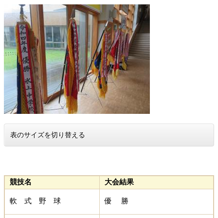
表のサイズを切り替える
競技名
大会結果
軟 式 野 球
優 勝