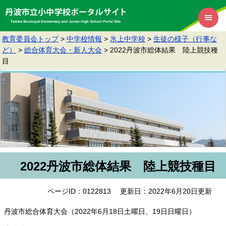
教育委員会トップ
>
中学校情報
>
氷上中学校
>
生徒の様子（行事な
ど）
>
総合体育大会・新人大会
>
2022丹波市総体結果 陸上競技種
目
2022丹波市総体結果 陸上競技種目
ページID：0122813
更新日：2022年6月20日更新
丹波市総合体育大会（2022年6月18日土曜日、19日日曜日）