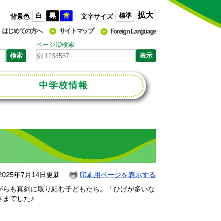
拡大
白
黒
青
標準
背景色
文字サイズ
はじめての方へ
サイトマップ
Foreign Language
ページID検索
中学校
情報
025年7月14日更新
印刷用ページを表示する
がらも真剣に取り組む子どもたち。「ひげが多いな
までした♪