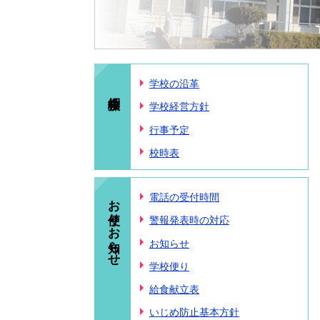
学校の沿革
学校経営方針
行事予定
校時表
お便り・お知らせ
電話の受付時間
警報発表時の対応
お知らせ
学校便り
給食献立表
いじめ防止基本方針