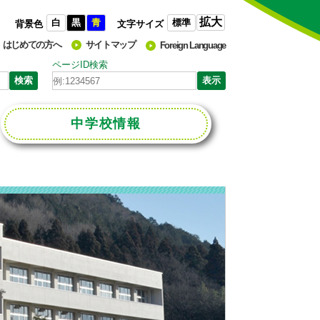
拡大
白
黒
青
標準
背景色
文字サイズ
はじめての方へ
サイトマップ
Foreign Language
ページID検索
中学校
情報