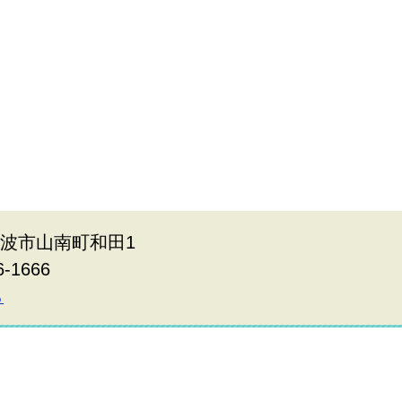
県丹波市山南町和田1
6-1666
ら