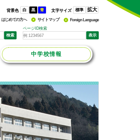
拡大
白
黒
青
標準
背景色
文字サイズ
はじめての方へ
サイトマップ
Foreign Language
ページID検索
中学校
情報