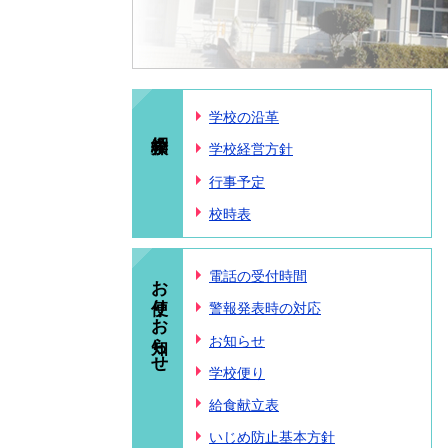
学校の沿革
学校経営方針
行事予定
校時表
お便り・お知らせ
電話の受付時間
警報発表時の対応
お知らせ
学校便り
給食献立表
いじめ防止基本方針