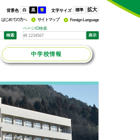
拡大
白
黒
青
標準
背景色
文字サイズ
はじめての方へ
サイトマップ
Foreign Language
ページID検索
中学校
情報