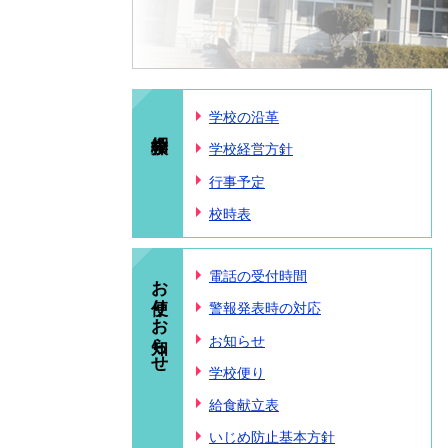
学校の沿革
学校経営方針
行事予定
校時表
お便り・お知らせ
電話の受付時間
警報発表時の対応
お知らせ
学校便り
給食献立表
いじめ防止基本方針