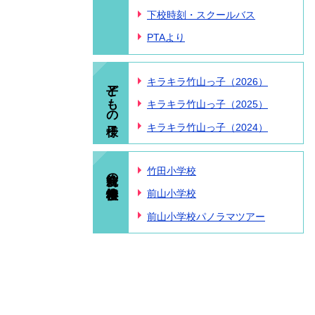
下校時刻・スクールバス
PTAより
子どもの様子
キラキラ竹山っ子（2026）
キラキラ竹山っ子（2025）
キラキラ竹山っ子（2024）
統合前の小学校情報
竹田小学校
前山小学校
前山小学校パノラマツアー