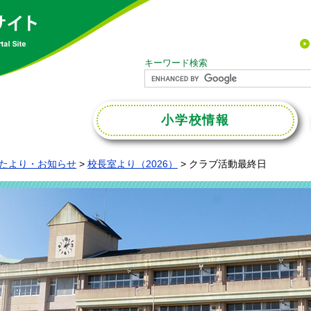
キーワード検索
小学校
情報
たより・お知らせ
>
校長室より（2026）
>
クラブ活動最終日