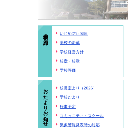
学校の紹介
いじめ防止関連
学校の沿革
学校経営方針
校章・校歌
学校評価
おたより・お知らせ
校長室より（2026）
学校だより
行事予定
コミュニティ・スクール
気象警報発表時の対応