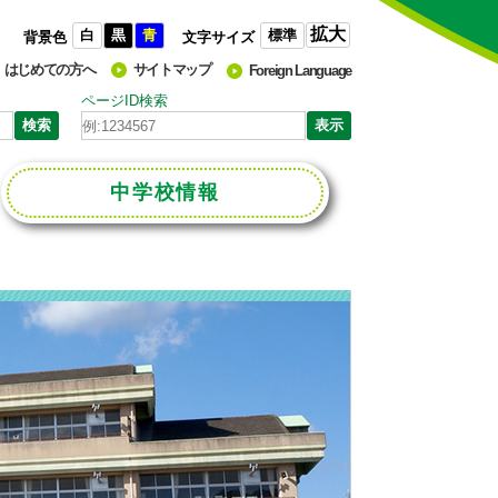
拡大
白
黒
青
標準
背景色
文字サイズ
はじめての方へ
サイトマップ
Foreign Language
ページID検索
中学校
情報