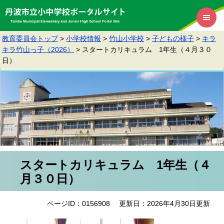
教育委員会トップ
>
小学校情報
>
竹山小学校
>
子どもの様子
>
キラ
キラ竹山っ子（2026）
>
スタートカリキュラム 1年生（４月３０
日）
スタートカリキュラム 1年生（４
月３０日）
ページID：0156908
更新日：2026年4月30日更新