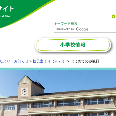
キーワード検索
小学校
情報
たより・お知らせ
>
校長室より（2026）
>
はじめての参観日