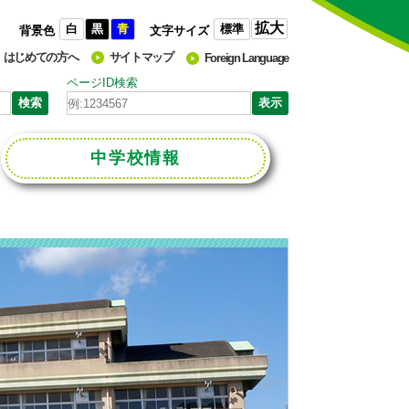
拡大
白
黒
青
標準
背景色
文字サイズ
はじめての方へ
サイトマップ
Foreign Language
ページID検索
中学校
情報