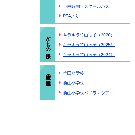
下校時刻・スクールバス
PTAより
子どもの様子
キラキラ竹山っ子（2026）
キラキラ竹山っ子（2025）
キラキラ竹山っ子（2024）
統合前の小学校情報
竹田小学校
前山小学校
前山小学校パノラマツアー