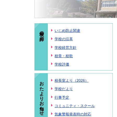
学校の紹介
いじめ防止関連
学校の沿革
学校経営方針
校章・校歌
学校評価
おたより・お知らせ
校長室より（2026）
学校だより
行事予定
コミュニティ・スクール
気象警報発表時の対応