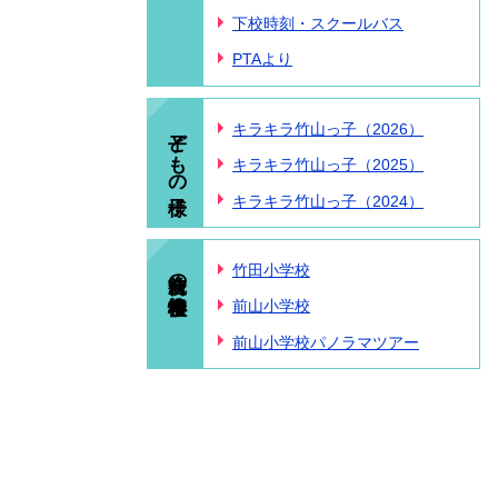
下校時刻・スクールバス
PTAより
子どもの様子
キラキラ竹山っ子（2026）
キラキラ竹山っ子（2025）
キラキラ竹山っ子（2024）
統合前の小学校情報
竹田小学校
前山小学校
前山小学校パノラマツアー