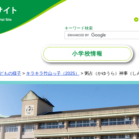
キーワード検索
小学校
情報
どもの様子
>
キラキラ竹山っ子（2025）
>
粥占（かゆうら）神事（し