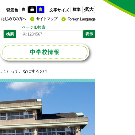
拡大
白
黒
青
標準
背景色
文字サイズ
はじめての方へ
サイトマップ
Foreign Language
ページID検索
中学校
情報
んじ）って、なにするの？