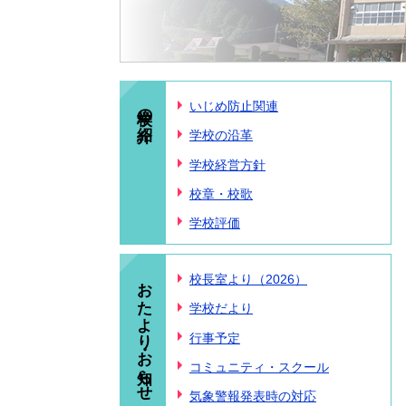
学校の紹介
いじめ防止関連
学校の沿革
学校経営方針
校章・校歌
学校評価
おたより・お知らせ
校長室より（2026）
学校だより
行事予定
コミュニティ・スクール
気象警報発表時の対応