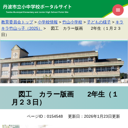
教育委員会トップ
>
小学校情報
>
竹山小学校
>
子どもの様子
>
キラ
キラ竹山っ子（2025）
>
図工 カラー版画 2年生（１月２３
日）
図工 カラー版画 2年生（１
月２３日）
ページID：0154548
更新日：2026年1月23日更新